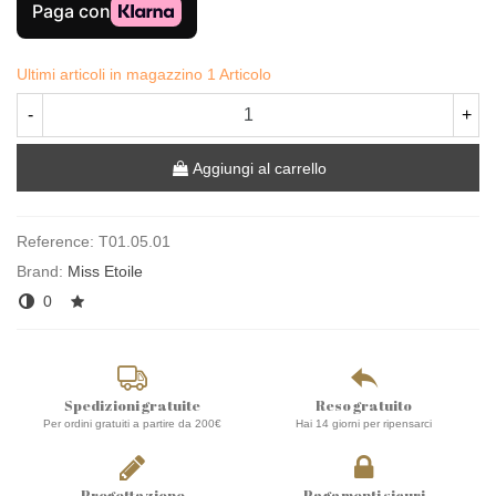
Ultimi articoli in magazzino
1 Articolo
-
+
Aggiungi al carrello
Reference:
T01.05.01
Brand:
Miss Etoile
0
Spedizioni gratuite
Reso gratuito
Per ordini gratuiti a partire da 200€
Hai 14 giorni per ripensarci
Progettazione
Pagamenti sicuri