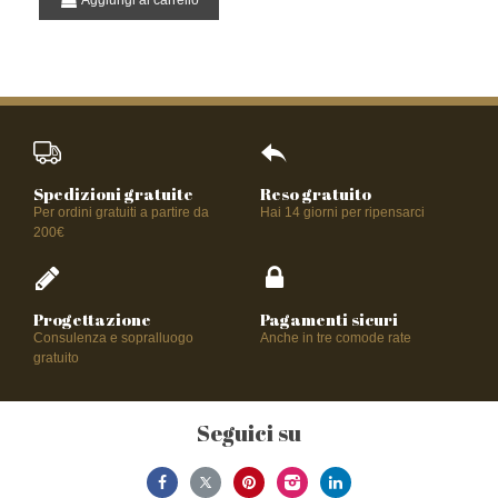
Aggiungi al carrello
Spedizioni gratuite
Reso gratuito
Per ordini gratuiti a partire da
Hai 14 giorni per ripensarci
200€
Progettazione
Pagamenti sicuri
Consulenza e sopralluogo
Anche in tre comode rate
gratuito
Seguici su