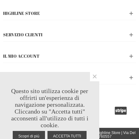
HIGHLINE STORE
SERVIZIO CLIENTI
IL MIO ACCOUNT
×
CATALOGO PRODOTTI
Questo sito utilizza cookie per
PAGAMENTI ACCETTATI
offrirti un'esperienza di
navigazione personalizzata.
Cliccando su "Accetta tutti"
acconsenti all'utilizzo di tutti i
cookie.
Copyright 2024 | Tiquadro sas di Tombesi Fabiola & c | Highline Store | Via Del
Scopri di più
ACCETTA TUTTI
Rivo 214 - 05100 - Terni (TR) | P.iva 01426760557