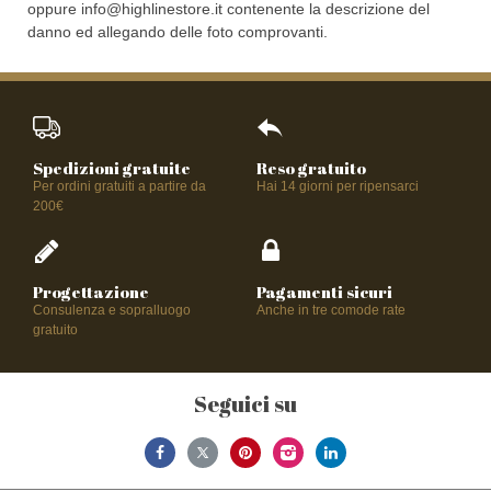
oppure
info@highlinestore.it
contenente la descrizione del
danno ed allegando delle foto comprovanti.
Spedizioni gratuite
Reso gratuito
Per ordini gratuiti a partire da
Hai 14 giorni per ripensarci
200€
Progettazione
Pagamenti sicuri
Consulenza e sopralluogo
Anche in tre comode rate
gratuito
Seguici su