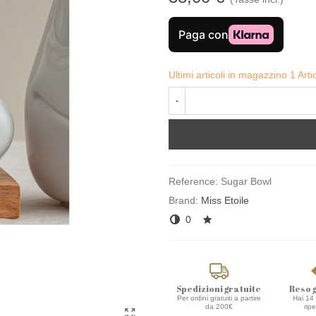
Ultimi articoli in magazzino
1 Arti
-
Reference:
Sugar Bowl
Brand:
Miss Etoile
0
Spedizioni gratuite
Reso 
Per ordini gratuiti a partire
Hai 14 
da 200€
rip