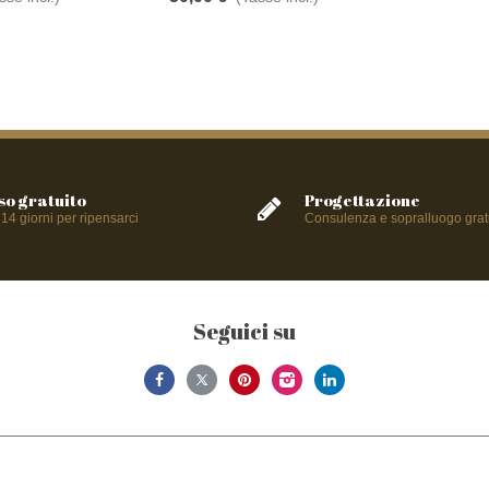
so gratuito
Progettazione
 14 giorni per ripensarci
Consulenza e sopralluogo grat
Seguici su