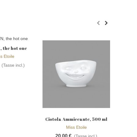
 the hot one
gi alla wishlist
SALE
s Etoile
(Tasse incl.)
Ciotola Ammiccante, 500 ml
Mugs in 
Aggiungi alla wishlist
A
- Tassen
Miss Etoile
20,00 €
23,10 €
(Tasse incl.)