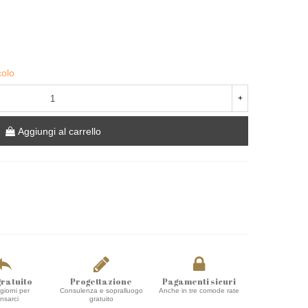
colo
+
Aggiungi al carrello
gratuito
Progettazione
Pagamenti sicuri
giorni per
Consulenza e sopralluogo
Anche in tre comode rate
ensarci
gratuito