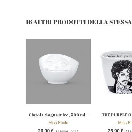
16 ALTRI PRODOTTI DELLA STESS
Ciotola Sognatrice, 500 ml -
THE PURPLE ON
Aggiungi alla wishlist
Aggiungi al
Tassen
who changed
Miss Etoile
Miss Et
20,00 €
26,90 €
(Tasse incl.)
(Ta