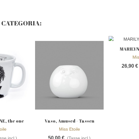
A CATEGORIA:
MARILYN,
Aggiun
Mis
26,90 €
E, the one
Vaso, Amused - Tassen
la wishlist
Aggiungi alla wishlist
 his name
oile
Miss Etoile
50,00 €
sse incl.)
(Tasse incl.)