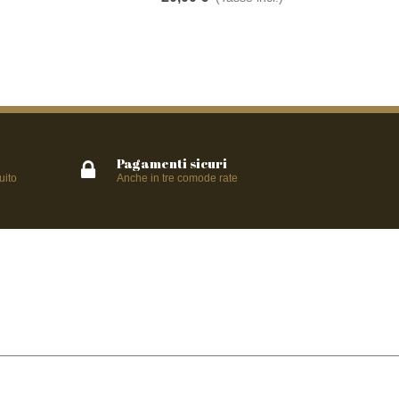
Pagamenti sicuri
uito
Anche in tre comode rate