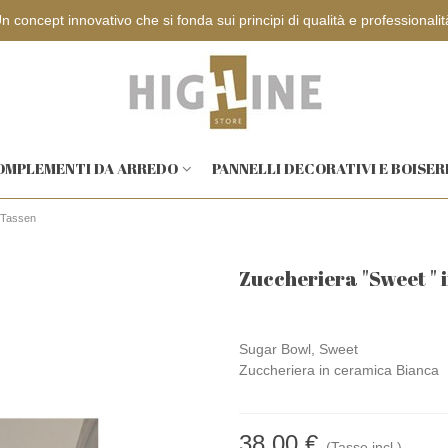
Progettazione e sopralluoghi gratuiti
OMPLEMENTI DA ARREDO
PANNELLI DECORATIVI E BOISER
- Tassen
Zuccheriera "Sweet " 
Sugar Bowl, Sweet
Zuccheriera in ceramica Bianca
38,00 €
(Tasse incl.)