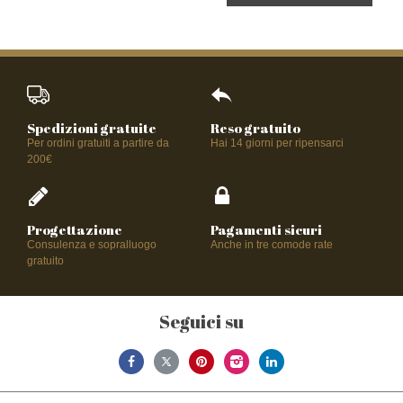
Spedizioni gratuite
Reso gratuito
Per ordini gratuiti a partire da
Hai 14 giorni per ripensarci
200€
Progettazione
Pagamenti sicuri
Consulenza e sopralluogo
Anche in tre comode rate
gratuito
Seguici su