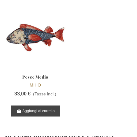
Pesce Medio
HEARTBREAKER - MIHO
MIHO
33,00 €
(Tasse incl.)
Aggiungi al carrello