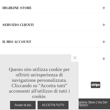
HIGHLINE STORE
SERVIZIO CLIENTI
IL MIO ACCOUNT
×
CATALOGO PRODOTTI
Questo sito utilizza cookie per
PAGAMENTI ACCETTATI
offrirti un'esperienza di
navigazione personalizzata.
Cliccando su "Accetta tutti"
acconsenti all'utilizzo di tutti i
cookie.
Copyright 2024 | Tiquadro sas di Tombesi Fabiola & c | Highline Store | Via Del
Scopri di più
ACCETTA TUTTI
Rivo 214 - 05100 - Terni (TR) | P.iva 01426760557