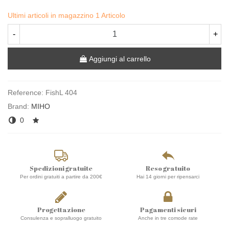
Ultimi articoli in magazzino
1 Articolo
-
+
Aggiungi al carrello
Reference:
FishL 404
Brand:
MIHO
0
Spedizioni gratuite
Reso gratuito
Per ordini gratuiti a partire da 200€
Hai 14 giorni per ripensarci
Progettazione
Pagamenti sicuri
Consulenza e sopralluogo gratuito
Anche in tre comode rate