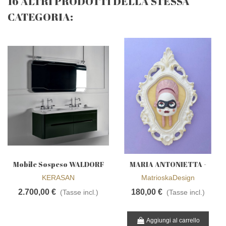
16 ALTRI PRODOTTI DELLA STESSA
CATEGORIA:
Mobile Sospeso WALDORF
MARIA ANTONIETTA -
cm 150 Kearsan
Golden Boy
KERASAN
MatrioskaDesign
2.700,00 €
180,00 €
(Tasse incl.)
(Tasse incl.)
Aggiungi al carrello