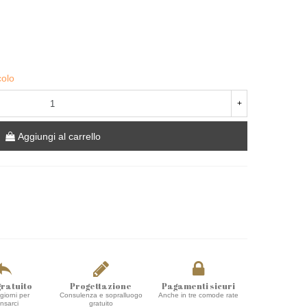
colo
+
Aggiungi al carrello
gratuito
Progettazione
Pagamenti sicuri
giorni per
Consulenza e sopralluogo
Anche in tre comode rate
ensarci
gratuito