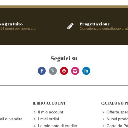
so gratuito
Progettazione
 14 giorni per ripensarci
Consulenza e sopralluogo grat
Seguici su
I
IL MIO ACCOUNT
CATALOGO P
Il mio account
Offerte spec
li di vendita
I miei ordini
Nuovi prodo
Le mie note di credito
Carte da Pa