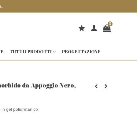
0
IE
TUTTI I PRODOTTI
PROGETTAZIONE
morbido da Appoggio Nero,
in gel poliuretanico