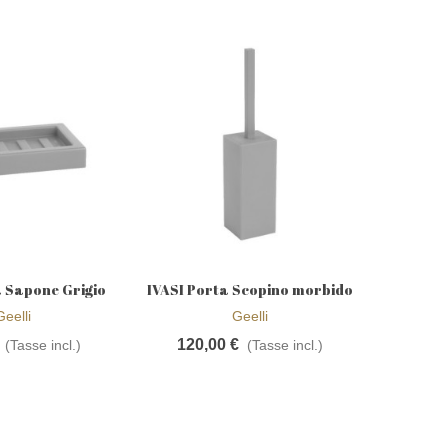
a Sapone Grigio
IVASI Porta Scopino morbido
IVASI 
gi alla wishlist
Aggiungi alla wishlist
A
, Geelli
da Appoggio Grigio Luce,
morbido 
Geelli
Geelli
Geelli
120,00 €
42,
(Tasse incl.)
(Tasse incl.)