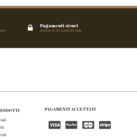
Pagamenti sicuri
uito
Anche in tre comode rate
PAGAMENTI ACCETTATI
RODOTTI
iali
tti
rati