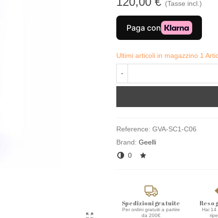
120,00 €
(Tasse incl.)
Ultimi articoli in magazzino
1 Arti
-
Reference:
GVA-SC1-C06
Brand:
Geelli
0
Spedizioni gratuite
Reso 
Per ordini gratuiti a partire
Hai 14 
da 200€
rip